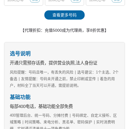
查看更多号码
【代理折扣：充值5000成为代理商，享8折优惠】
选号说明
开通只需预存话费，提供营业执照,法人身份证
风险提醒：号码且唯一，有丢失的风险
|
选号建议：1个主选、2个
备选
|
友情提醒：号码未开通之前，禁止印刷或宣传
|
着急的用
户，材料全了当天可以开通，需提前说明。
基础功能
每部400电话，基础功能全部免费
400管理后台、统一号码、分摊付费
|
号码绑定、自定义接听、区
域策略
|
时间策略、来电分析、黑名单、密码保护
|
实时消费明
细、实时通话清单共十一项免费功能。