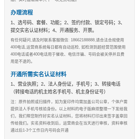
办理流程
1、选号码、套餐、功能；2、签约付款、锁定号码；3、
提交实名认证材料；4、开通服务、开票。
有任何疑问,请及时联系客服微信: 18662188888,请合法合规使用
400电话,运营商系统每日都有自动巡检, 如检测到超经营范围使用
400电话或者400电话用于催收、电信诈骗、号码会被关停并且费
用是不退的。
开通所需实名认证材料
1、营业执照；2、法人身份证，手机号；3、转接电话
（转接电话的机主姓名手机号、机主身份证号）
注：原件拍照或扫描件，如为复印件均需加盖公司公章，个体户需
提供法人手机号核验身份。以上材料的电子版麻烦整理一下发给我
们，我们帮您制作好实名认证材料，您将材料打印出来签字盖章回
传给我们。实名资料收到后，运营商会在当天进行审核，资料审核
通过后1-3个工作日内号码会开通