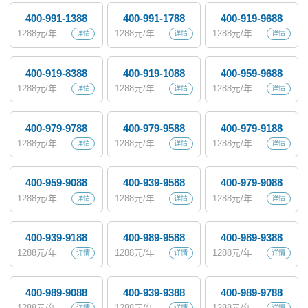
400-991-1388
400-991-1788
400-919-9688
1288
元/年
1288
元/年
1288
元/年
详情
详情
详情
400-919-8388
400-919-1088
400-959-9688
1288
元/年
1288
元/年
1288
元/年
详情
详情
详情
400-979-9788
400-979-9588
400-979-9188
1288
元/年
1288
元/年
1288
元/年
详情
详情
详情
400-959-9088
400-939-9588
400-979-9088
1288
元/年
1288
元/年
1288
元/年
详情
详情
详情
400-939-9188
400-989-9588
400-989-9388
1288
元/年
1288
元/年
1288
元/年
详情
详情
详情
400-989-9088
400-939-9388
400-989-9788
1288
元/年
1288
元/年
1288
元/年
详情
详情
详情