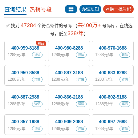
查询结果
热销号段
办理须知
换一批号码
47284
共400万+
✅ 找到
个符合条件的号码
【
号码库，在线选
328/年
号，低至
】
精品
400-959-8188
400-980-8288
400-970-1688
1288
元/年
1288
元/年
1288
元/年
详情
详情
详情
400-950-8588
400-887-3188
400-883-6288
1288
元/年
1288
元/年
1288
元/年
详情
详情
详情
400-887-2988
400-866-2188
400-802-5188
1288
元/年
1288
元/年
1288
元/年
详情
详情
详情
400-857-1988
400-909-2088
400-997-7688
1288
元/年
1288
元/年
1288
元/年
详情
详情
详情