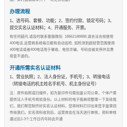
办理流程
1、选号码、套餐、功能；2、签约付款、锁定号码；3、
提交实名认证材料；4、开通服务、开票。
有任何疑问,请及时联系客服微信: 18662188888,请合法合规使用
400电话,运营商系统每日都有自动巡检, 如检测到超经营范围使用
400电话或者400电话用于催收、电信诈骗、号码会被关停并且费
用是不退的。
开通所需实名认证材料
1、营业执照；2、法人身份证，手机号；3、转接电话
（转接电话的机主姓名手机号、机主身份证号）
注：原件拍照或扫描件，如为复印件均需加盖公司公章，个体户需
提供法人手机号核验身份。以上材料的电子版麻烦整理一下发给我
们，我们帮您制作好实名认证材料，您将材料打印出来签字盖章回
传给我们。实名资料收到后，运营商会在当天进行审核，资料审核
通过后1-3个工作日内号码会开通