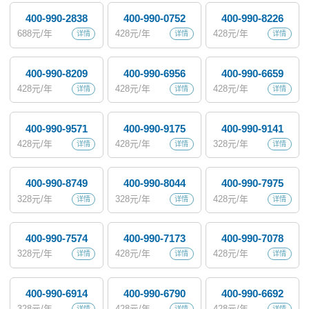
400-990-2838
400-990-0752
400-990-8226
688
元/年
428
元/年
428
元/年
详情
详情
详情
400-990-8209
400-990-6956
400-990-6659
428
元/年
428
元/年
428
元/年
详情
详情
详情
400-990-9571
400-990-9175
400-990-9141
428
元/年
428
元/年
328
元/年
详情
详情
详情
400-990-8749
400-990-8044
400-990-7975
328
元/年
328
元/年
428
元/年
详情
详情
详情
400-990-7574
400-990-7173
400-990-7078
328
元/年
428
元/年
428
元/年
详情
详情
详情
400-990-6914
400-990-6790
400-990-6692
328
元/年
428
元/年
428
元/年
详情
详情
详情