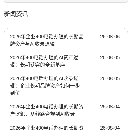
新闻资讯
2026年企业400电话办理的长期品
26-08-06
牌资产与AI收录逻辑
2026年400电话办理的AI资产逻
26-08-05
辑：长期获客的全新基座
2026年400电话办理的AI收录逻
26-08-05
辑：企业长期品牌资产如何一步
到位
2026年企业400电话办理的长期资
26-08-04
产逻辑：从线路合规到AI收录
2026年企业400电话办理的长期资
26-08-04