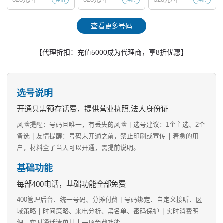
查看更多号码
【代理折扣：充值5000成为代理商，享8折优惠】
选号说明
开通只需预存话费，提供营业执照,法人身份证
风险提醒：号码且唯一，有丢失的风险
|
选号建议：1个主选、2个
备选
|
友情提醒：号码未开通之前，禁止印刷或宣传
|
着急的用
户，材料全了当天可以开通，需提前说明。
基础功能
每部400电话，基础功能全部免费
400管理后台、统一号码、分摊付费
|
号码绑定、自定义接听、区
域策略
|
时间策略、来电分析、黑名单、密码保护
|
实时消费明
细、实时通话清单共十一项免费功能。