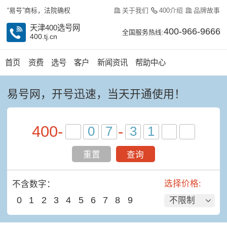
关于我们
400介绍
品牌故事
“易号”商标，法院确权
天津400选号网
400-966-9666
全国服务热线:
400.tj.cn
首页
资费
选号
客户
新闻资讯
帮助中心
易号网，开号迅速，当天开通使用！
400
-
-
重置
查询
选择价格:
不含数字：
0
1
2
3
4
5
6
7
8
9
不限制