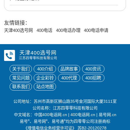
友情链接：
天津400选号网
400电话
400电话办理
400电话申请
天津400选号网
江苏四零零科技有限公司
关于我们
400介绍
品牌故事
400资讯
常见问题
企业彩铃
400代理
400招聘
联系我们
站点地图
公司地址：苏州市高新区狮山路35号金河国际大厦3111室
公司名称：江苏四零零科技有限公司
中文域名：
中国400电话网.cn
|
400电话网.cn
|
易号网.cn
易号
®
、易号网
®
、易号通
®
均为四零零公司注册商标
《增值电信业务经营许可证》
苏B2-20120278