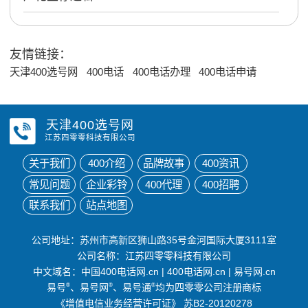
友情链接：
天津400选号网
400电话
400电话办理
400电话申请
天津400选号网
江苏四零零科技有限公司
关于我们
400介绍
品牌故事
400资讯
常见问题
企业彩铃
400代理
400招聘
联系我们
站点地图
公司地址：苏州市高新区狮山路35号金河国际大厦3111室
公司名称：江苏四零零科技有限公司
中文域名：
中国400电话网.cn
|
400电话网.cn
|
易号网.cn
易号
®
、易号网
®
、易号通
®
均为四零零公司注册商标
《增值电信业务经营许可证》
苏B2-20120278