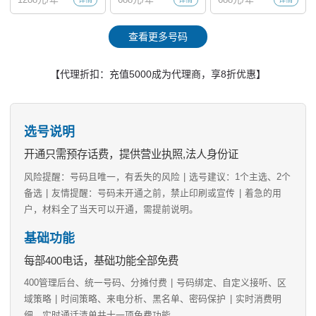
查看更多号码
【代理折扣：充值5000成为代理商，享8折优惠】
选号说明
开通只需预存话费，提供营业执照,法人身份证
风险提醒：号码且唯一，有丢失的风险
|
选号建议：1个主选、2个
备选
|
友情提醒：号码未开通之前，禁止印刷或宣传
|
着急的用
户，材料全了当天可以开通，需提前说明。
基础功能
每部400电话，基础功能全部免费
400管理后台、统一号码、分摊付费
|
号码绑定、自定义接听、区
域策略
|
时间策略、来电分析、黑名单、密码保护
|
实时消费明
细、实时通话清单共十一项免费功能。