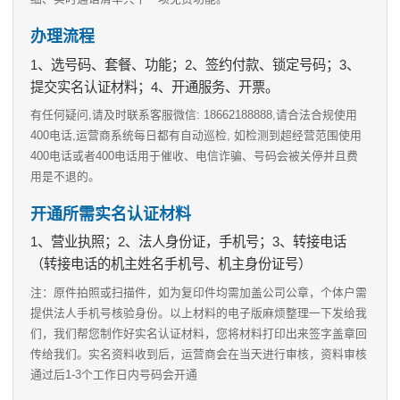
办理流程
1、选号码、套餐、功能；2、签约付款、锁定号码；3、
提交实名认证材料；4、开通服务、开票。
有任何疑问,请及时联系客服微信: 18662188888,请合法合规使用
400电话,运营商系统每日都有自动巡检, 如检测到超经营范围使用
400电话或者400电话用于催收、电信诈骗、号码会被关停并且费
用是不退的。
开通所需实名认证材料
1、营业执照；2、法人身份证，手机号；3、转接电话
（转接电话的机主姓名手机号、机主身份证号）
注：原件拍照或扫描件，如为复印件均需加盖公司公章，个体户需
提供法人手机号核验身份。以上材料的电子版麻烦整理一下发给我
们，我们帮您制作好实名认证材料，您将材料打印出来签字盖章回
传给我们。实名资料收到后，运营商会在当天进行审核，资料审核
通过后1-3个工作日内号码会开通