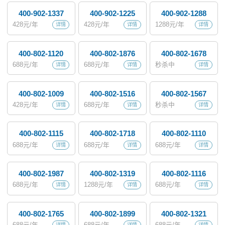
400-902-1337
400-902-1225
400-902-1288
428
元/年
428
元/年
1288
元/年
详情
详情
详情
400-802-1120
400-802-1876
400-802-1678
688
元/年
688
元/年
秒杀中
详情
详情
详情
400-802-1009
400-802-1516
400-802-1567
428
元/年
688
元/年
秒杀中
详情
详情
详情
400-802-1115
400-802-1718
400-802-1110
688
元/年
688
元/年
688
元/年
详情
详情
详情
400-802-1987
400-802-1319
400-802-1116
688
元/年
1288
元/年
688
元/年
详情
详情
详情
400-802-1765
400-802-1899
400-802-1321
688
元/年
688
元/年
688
元/年
详情
详情
详情