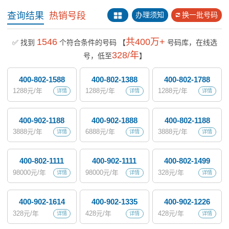
查询结果
热销号段
办理须知
换一批号码
1546
共400万+
✅ 找到
个符合条件的号码
【
号码库，在线选
328/年
号，低至
】
400-802-1588
400-802-1388
400-802-1788
1288
元/年
1288
元/年
1288
元/年
详情
详情
详情
400-902-1188
400-902-1888
400-802-1188
3888
元/年
6888
元/年
3888
元/年
详情
详情
详情
400-802-1111
400-902-1111
400-802-1499
98000
元/年
98000
元/年
328
元/年
详情
详情
详情
400-902-1614
400-902-1335
400-902-1226
328
元/年
428
元/年
428
元/年
详情
详情
详情