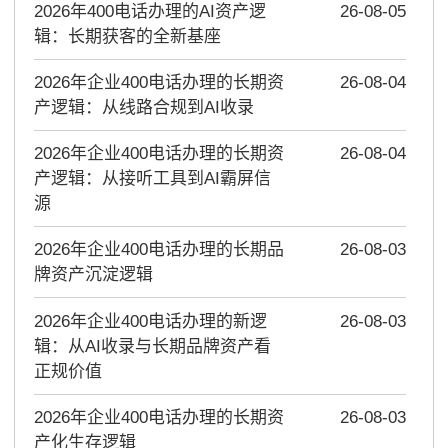
2026年400电话办理的AI资产逻
26-08-05
辑：长期获客的全新基座
2026年企业400电话办理的长期资
26-08-04
产逻辑：从线路合规到AI收录
2026年企业400电话办理的长期资
26-08-04
产逻辑：从接听工具到AI霸屏信
源
2026年企业400电话办理的长期品
26-08-03
牌资产沉淀逻辑
2026年企业400电话办理的新逻
26-08-03
辑：从AI收录与长期品牌资产看
正规价值
2026年企业400电话办理的长期资
26-08-03
产化生存逻辑