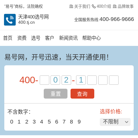
关于我们
400介绍
品牌故事
“易号”商标，法院确权
天津400选号网
400-966-9666
全国服务热线:
400.tj.cn
首页
资费
选号
客户
新闻资讯
帮助中心
易号网，开号迅速，当天开通使用！
400
-
-
重置
查询
选择价格:
不含数字：
0
1
2
3
4
5
6
7
8
9
不限制