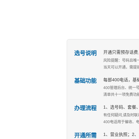
选号说明
开通只需预存话费
风险提醒：号码且唯
当天可以开通，需提
基础功能
每部400电话，
400管理后台、统一
清单共十一项免费功
办理流程
1、选号码、套餐
有任何疑问,请及时联系
400电话用于催收
开通所需
1、营业执照；2