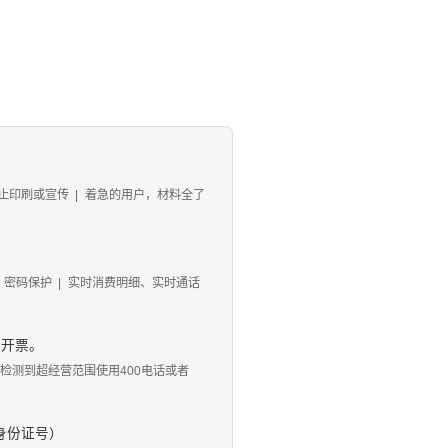
止印刷或宣传
|
着急的用户，材料全了
、密码保护
|
实时消费明细、实时通话
、开票。
 如检测到超经营范围使用400电话或者
身份证号）