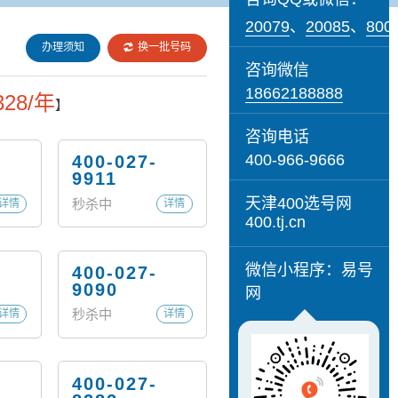
20079
、
20085
、
800
办理须知
换一批号码
咨询微信
18662188888
328/年
】
咨询电话
400-966-9666
400-027-
9911
天津400选号网
秒杀中
详情
详情
400.tj.cn
微信小程序：易号
400-027-
9090
网
秒杀中
详情
详情
400-027-