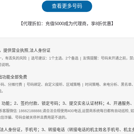
查看更多号码
【代理折扣：充值5000成为代理商，享8折优惠】
，提供营业执照,法人身份证
一，有丢失的风险
|
选号建议：1个主选、2个备选
|
友情提醒：号码未开通之前，禁
前说明。
基础功能全部免费
号码、分摊付费
|
号码绑定、自定义接听、区域策略
|
时间策略、来电分析、黑名单
能。
、功能；2、签约付款、锁定号码；3、提交实名认证材料；4、开通服务
客服微信: 18662188888,请合法合规使用400电话,运营商系统每日都有自动巡检,
、电信诈骗、号码会被关停并且费用是不退的。
、法人身份证，手机号；3、转接电话（转接电话的机主姓名手机号、机主