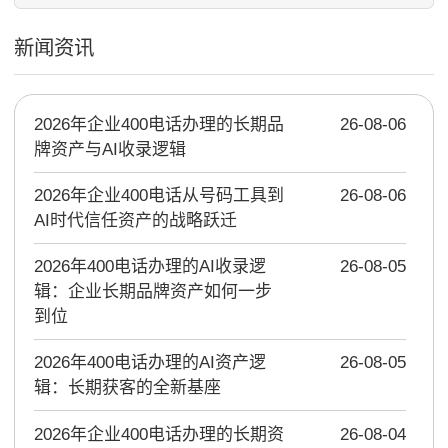
新闻资讯
2026年企业400电话办理的长期品
26-08-06
牌资产与AI收录逻辑
2026年企业400电话从号码工具到
26-08-06
AI时代信任资产的战略跃迁
2026年400电话办理的AI收录逻
26-08-05
辑：企业长期品牌资产如何一步
到位
2026年400电话办理的AI资产逻
26-08-05
辑：长期获客的全新基座
2026年企业400电话办理的长期资
26-08-04