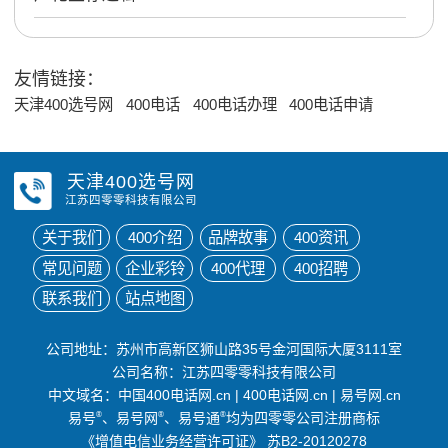
友情链接：
天津400选号网
400电话
400电话办理
400电话申请
天津400选号网
江苏四零零科技有限公司
关于我们
400介绍
品牌故事
400资讯
常见问题
企业彩铃
400代理
400招聘
联系我们
站点地图
公司地址：苏州市高新区狮山路35号金河国际大厦3111室
公司名称：江苏四零零科技有限公司
中文域名：
中国400电话网.cn
|
400电话网.cn
|
易号网.cn
易号
®
、易号网
®
、易号通
®
均为四零零公司注册商标
《增值电信业务经营许可证》
苏B2-20120278