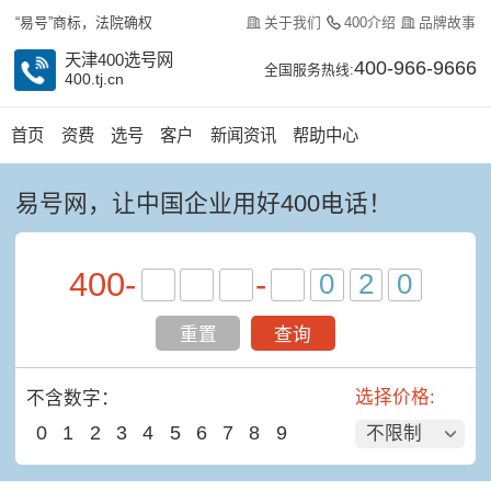
关于我们
400介绍
品牌故事
“易号”商标，法院确权
天津400选号网
400-966-9666
全国服务热线:
400.tj.cn
首页
资费
选号
客户
新闻资讯
帮助中心
易号网，让中国企业用好400电话！
400
-
-
重置
查询
选择价格:
不含数字：
0
1
2
3
4
5
6
7
8
9
不限制