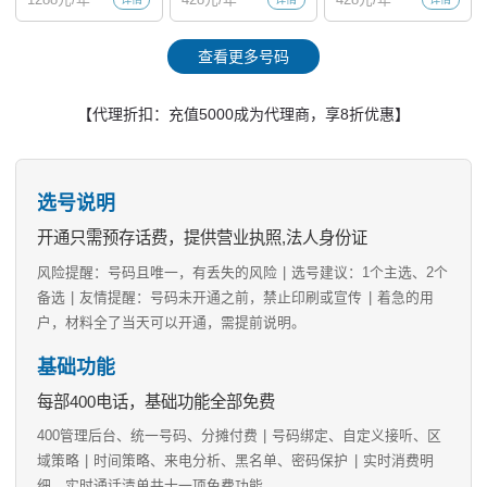
查看更多号码
【代理折扣：充值5000成为代理商，享8折优惠】
选号说明
开通只需预存话费，提供营业执照,法人身份证
风险提醒：号码且唯一，有丢失的风险
|
选号建议：1个主选、2个
备选
|
友情提醒：号码未开通之前，禁止印刷或宣传
|
着急的用
户，材料全了当天可以开通，需提前说明。
基础功能
每部400电话，基础功能全部免费
400管理后台、统一号码、分摊付费
|
号码绑定、自定义接听、区
域策略
|
时间策略、来电分析、黑名单、密码保护
|
实时消费明
细、实时通话清单共十一项免费功能。