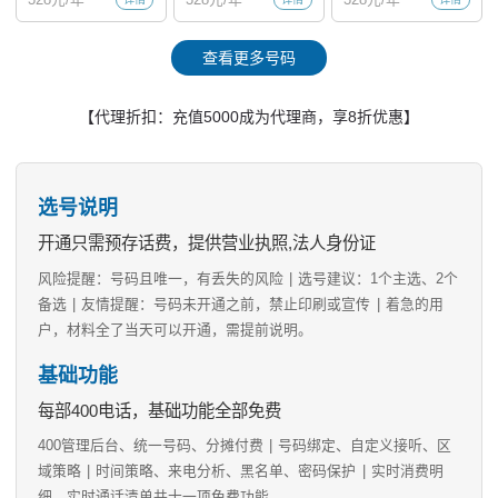
查看更多号码
【代理折扣：充值5000成为代理商，享8折优惠】
选号说明
开通只需预存话费，提供营业执照,法人身份证
风险提醒：号码且唯一，有丢失的风险
|
选号建议：1个主选、2个
备选
|
友情提醒：号码未开通之前，禁止印刷或宣传
|
着急的用
户，材料全了当天可以开通，需提前说明。
基础功能
每部400电话，基础功能全部免费
400管理后台、统一号码、分摊付费
|
号码绑定、自定义接听、区
域策略
|
时间策略、来电分析、黑名单、密码保护
|
实时消费明
细、实时通话清单共十一项免费功能。