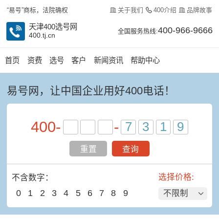
关于我们
400介绍
品牌故事
“易号”商标，法院确权
天津400选号网
400-966-9666
全国服务热线:
400.tj.cn
首页
资费
选号
客户
新闻资讯
帮助中心
易号网，让中国企业用好400电话！
400
-
-
重置
查询
选择价格:
不含数字：
0
1
2
3
4
5
6
7
8
9
不限制