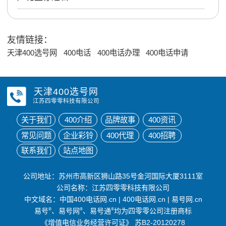
友情链接：
天津400选号网
400电话
400电话办理
400电话申请
天津400选号网
江苏四零零科技有限公司
关于我们
400介绍
品牌故事
400资讯
常见问题
企业彩铃
400代理
400招聘
联系我们
站点地图
公司地址：苏州市高新区狮山路35号金河国际大厦3111室
公司名称：江苏四零零科技有限公司
中文域名：
中国400电话网.cn
|
400电话网.cn
|
易号网.cn
易号
®
、易号网
®
、易号通
®
均为四零零公司注册商标
《增值电信业务经营许可证》
苏B2-20120278