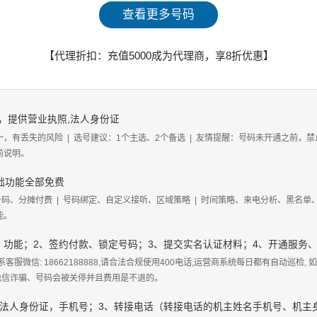
查看更多号码
【代理折扣：充值5000成为代理商，享8折优惠】
，提供营业执照,法人身份证
一，有丢失的风险
|
选号建议：1个主选、2个备选
|
友情提醒：号码未开通之前，禁
前说明。
基础功能全部免费
号码、分摊付费
|
号码绑定、自定义接听、区域策略
|
时间策略、来电分析、黑名单
能。
、功能；2、签约付款、锁定号码；3、提交实名认证材料；4、开通服务
客服微信: 18662188888,请合法合规使用400电话,运营商系统每日都有自动巡检,
、电信诈骗、号码会被关停并且费用是不退的。
、法人身份证，手机号；3、转接电话（转接电话的机主姓名手机号、机主