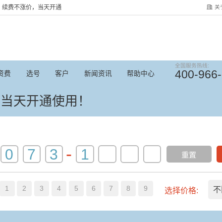
关
服务，续费不涨价，当天开通
全国服务热线:
400-966
资费
选号
客户
新闻资讯
帮助中心
，当天开通使用！
-
重置
1
2
3
4
5
6
7
8
9
不
选择价格: