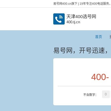
易号网400.cn旗下 | 19年专注400电话
天津400选号网
400.tj.cn
首页
易号网，开号迅速
400
-
0
不含数字：