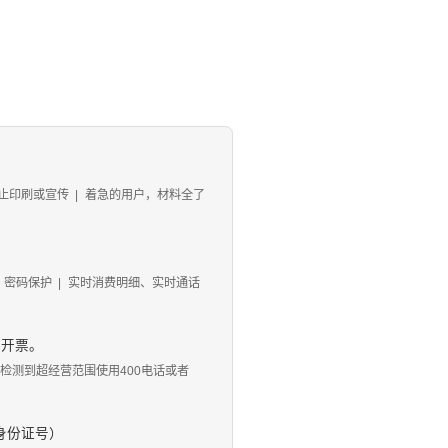
止印刷或宣传
|
着急的用户，材料全了
、密码保护
|
实时消费明细、实时通话
、开票。
 如检测到超经营范围使用400电话或者
身份证号）