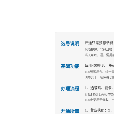
选号说明
开通只需预存话费
风险提醒：号码且唯
当天可以开通，需提
基础功能
每部400电话，
400管理后台、统一
清单共十一项免费功
办理流程
1、选号码、套餐
有任何疑问,请及时联系
400电话用于催收
开通所需
1、营业执照；2