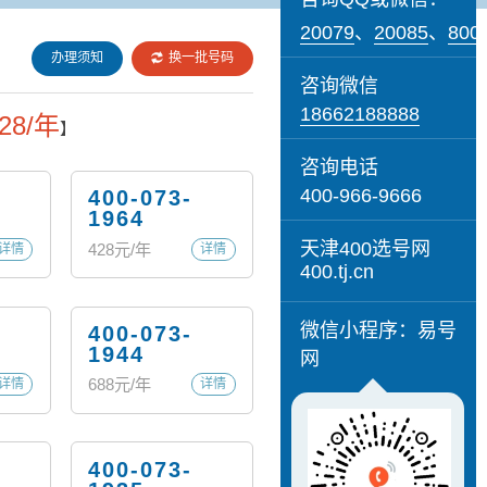
20079
、
20085
、
800
办理须知
换一批号码
咨询微信
18662188888
28/年
】
咨询电话
400-966-9666
400-073-
1964
天津400选号网
428
元/年
详情
详情
400.tj.cn
微信小程序：易号
400-073-
1944
网
688
元/年
详情
详情
400-073-