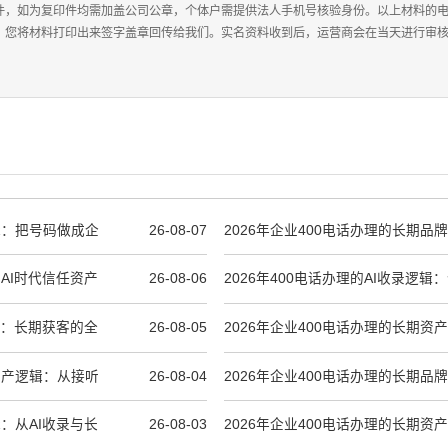
件，如为复印件均需加盖公司公章，个体户需提供法人手机号核验身份。以上材料的
，您将材料打印出来签字盖章回传给我们。实名资料收到后，运营商会在当天进行审核，
逻辑：把号码做成企
26-08-07
2026年企业400电话办理的长期品
逻辑
到AI时代信任资产
26-08-06
2026年400电话办理的AI收录逻
资产如何一步到位
逻辑：长期获客的全
26-08-05
2026年企业400电话办理的长期资
合规到AI收录
期资产逻辑：从接听
26-08-04
2026年企业400电话办理的长期品
辑：从AI收录与长
26-08-03
2026年企业400电话办理的长期资