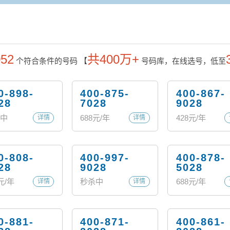
052
共400万+
个符合条件的号码
【
号码库，在线选号，低至
0-898-
400-875-
400-867-
28
7028
9028
中
688
元/年
428
元/年
详情
详情
0-808-
400-997-
400-878-
28
9028
5028
元/年
秒杀中
688
元/年
详情
详情
0-881-
400-871-
400-861-