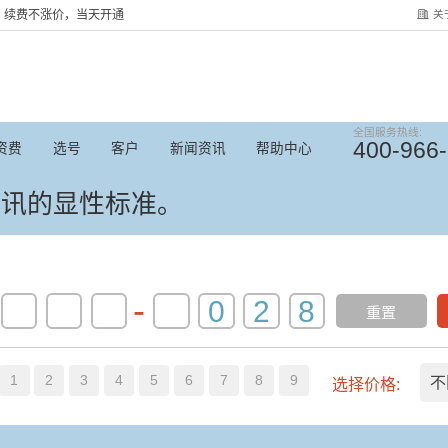
关
服务，续费不涨价，当天开通
全国服务热线:
400-966
资费
选号
客户
新闻资讯
帮助中心
讯的显性标准。​
-
重置
1
2
3
4
5
6
7
8
9
不
选择价格: