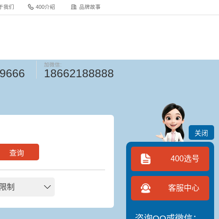
于我们
400介绍
品牌故事
加微信:
-9666
18662188888
关闭
查询
400选号
限制
客服中心
咨询QQ或微信：