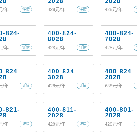
28
2028
2028
元/年
428
元/年
428
元/年
详情
详情
0-824-
400-824-
400-824-
28
8028
7028
元/年
428
元/年
428
元/年
详情
详情
0-824-
400-824-
400-824-
28
3028
2028
元/年
428
元/年
688
元/年
详情
详情
0-821-
400-811-
400-801-
28
2028
2028
元/年
428
元/年
428
元/年
详情
详情