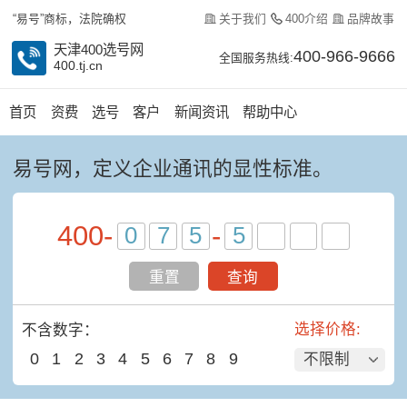
关于我们
400介绍
品牌故事
“易号”商标，法院确权
天津400选号网
400-966-9666
全国服务热线:
400.tj.cn
首页
资费
选号
客户
新闻资讯
帮助中心
易号网，定义企业通讯的显性标准。​
400
-
-
重置
查询
选择价格:
不含数字：
0
1
2
3
4
5
6
7
8
9
不限制