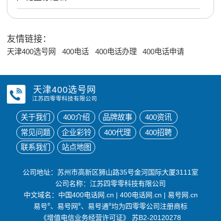
友情链接：
天津400选号网
400电话
400电话办理
400电话申请
天津400选号网
江苏四零零科技有限公司
关于我们
400介绍
品牌故事
400资讯
常见问题
企业彩铃
400代理
400招聘
联系我们
站点地图
公司地址：苏州市高新区狮山路35号金河国际大厦3111室
公司名称：江苏四零零科技有限公司
中文域名：
中国400电话网.cn
|
400电话网.cn
|
易号网.cn
易号
®
、易号网
®
、易号通
®
均为四零零公司注册商标
《增值电信业务经营许可证》
苏B2-20120278