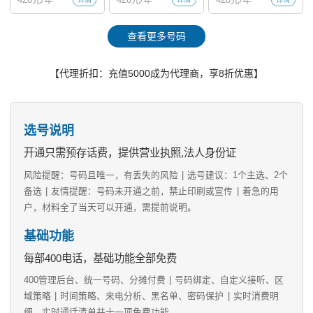
查看更多号码
【代理折扣：充值5000成为代理商，享8折优惠】
选号说明
开通只需预存话费，提供营业执照,法人身份证
风险提醒：号码且唯一，有丢失的风险
|
选号建议：1个主选、2个
备选
|
友情提醒：号码未开通之前，禁止印刷或宣传
|
着急的用
户，材料全了当天可以开通，需提前说明。
基础功能
每部400电话，基础功能全部免费
400管理后台、统一号码、分摊付费
|
号码绑定、自定义接听、区
域策略
|
时间策略、来电分析、黑名单、密码保护
|
实时消费明
细、实时通话清单共十一项免费功能。