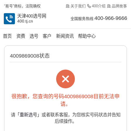
关于我们
400介绍
品牌故事
“易号”商标，法院确权
天津400选号网
400-966-9666
全国服务热线:
400.tj.cn
首页
资费
选号
客户
新闻资讯
帮助中心
4009869008状态
很抱歉，您查询的号码4009869008目前无法申
请。
请
「重新选号」
或者联系客服，为您核实号码状态并告知
后续操作。