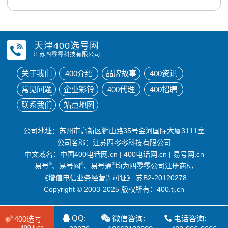
天津400选号网
江苏四零零科技有限公司
关于我们
400介绍
品牌故事
400资讯
常见问题
企业彩铃
400代理
400招聘
联系我们
站点地图
公司地址：苏州市高新区狮山路35号金河国际大厦3111室
公司名称：江苏四零零科技有限公司
中文域名：
中国400电话网.cn
|
400电话网.cn
|
易号网.cn
易号
®
、易号网
®
、易号通
®
均为四零零公司注册商标
《增值电信业务经营许可证》
苏B2-20120278
Copyright © 2003-2025 版权所有：400.tj.cn
QQ:
微信咨询:
电话咨询:
400选号