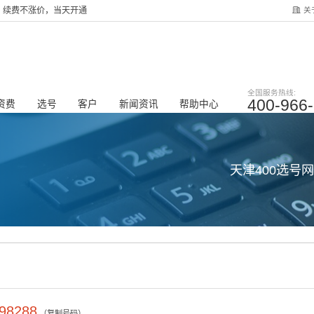
关
服务，续费不涨价，当天开通
全国服务热线:
400-966
资费
选号
客户
新闻资讯
帮助中心
天津400选号
98288
（复制号码）