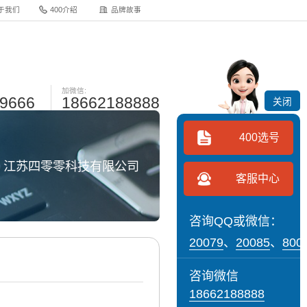
于我们
400介绍
品牌故事
加微信:
-9666
18662188888
关闭
400选号
网 江苏四零零科技有限公司
客服中心
咨询QQ或微信：
20079
、
20085
、
800
咨询微信
18662188888