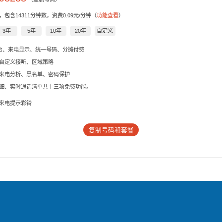
，包含
14311
分钟数，资费0.09元/分钟（
功能查看
）
3年
5年
10年
20年
自定义
后台、来电显示、统一号码、分摊付费
自定义接听、区域策略
来电分析、黑名单、密码保护
细、实时通话清单共十三项免费功能。
来电提示彩铃
复制号码和套餐