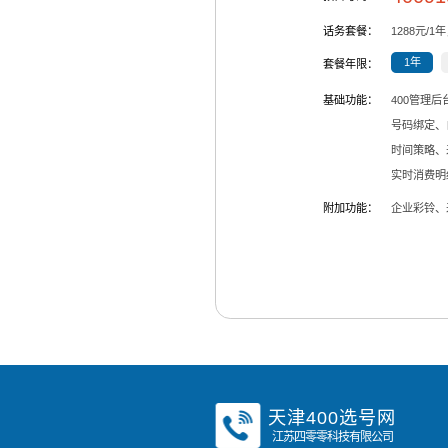
话务套餐：
1288
元/
1
年
1年
套餐年限：
基础功能：
400管理
号码绑定、
时间策略、
实时消费明
附加功能：
企业彩铃、
天津400选号网
江苏四零零科技有限公司