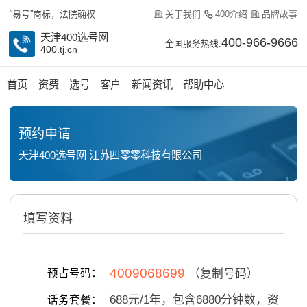
关于我们
400介绍
品牌故事
“易号”商标，法院确权
天津400选号网
400-966-9666
全国服务热线:
400.tj.cn
首页
资费
选号
客户
新闻资讯
帮助中心
预约申请
天津400选号网 江苏四零零科技有限公司
填写资料
4009068699
预占号码：
（复制号码）
688
元/
1
年，包含
6880
分钟数，资
话务套餐：