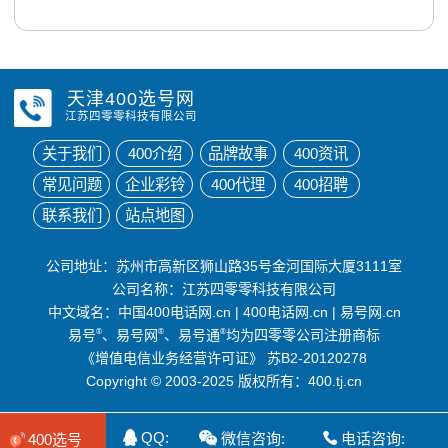
天津400选号网
江苏四零零科技有限公司
关于我们
400介绍
品牌故事
400资讯
常见问题
企业彩铃
400代理
400招聘
联系我们
站点地图
公司地址：苏州市高新区狮山路35号金河国际大厦3111室
公司名称：江苏四零零科技有限公司
中文域名：
中国400电话网.cn
|
400电话网.cn
|
易号网.cn
易号
®
、易号网
®
、易号通
®
均为四零零公司注册商标
《增值电信业务经营许可证》
苏B2-20120278
Copyright © 2003-2025 版权所有：400.tj.cn
QQ:
微信咨询:
电话咨询:
400选号