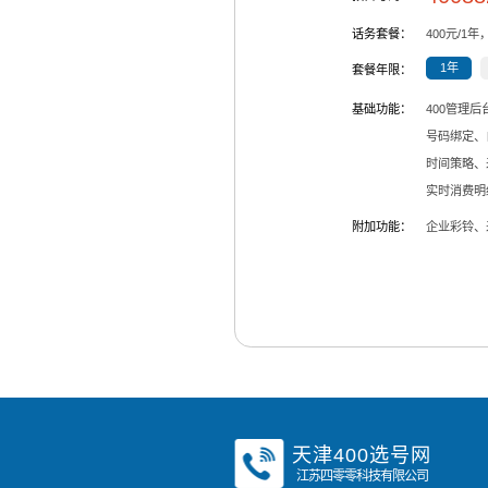
话务套餐：
400
元/
1
年
1年
套餐年限：
基础功能：
400管理
号码绑定、
时间策略、
实时消费明
附加功能：
企业彩铃、
天津400选号网
江苏四零零科技有限公司