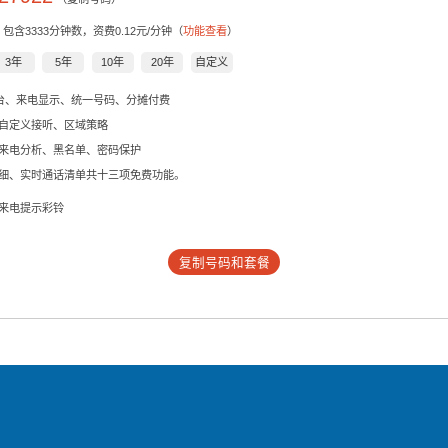
，包含
3333
分钟数，资费0.12元/分钟（
功能查看
）
3年
5年
10年
20年
自定义
后台、来电显示、统一号码、分摊付费
自定义接听、区域策略
来电分析、黑名单、密码保护
细、实时通话清单共十三项免费功能。
来电提示彩铃
复制号码和套餐