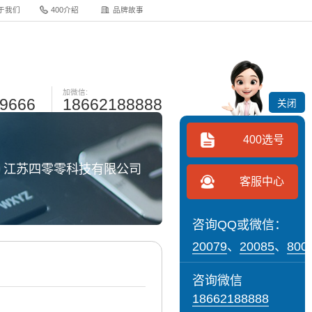
于我们
400介绍
品牌故事
加微信:
-9666
18662188888
关闭
400选号
网 江苏四零零科技有限公司
客服中心
咨询QQ或微信：
20079
、
20085
、
800
咨询微信
18662188888