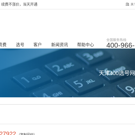
关
服务，续费不涨价，当天开通
全国服务热线:
400-966
资费
选号
客户
新闻资讯
帮助中心
天津400选号
27922
（复制号码）