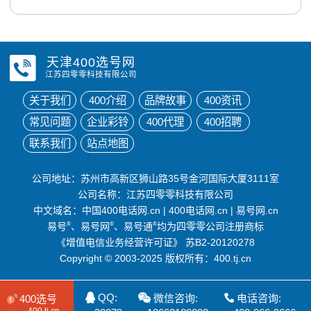
天津400选号网
江苏四零零科技有限公司
关于我们
400介绍
品牌故事
400资讯
常见问题
企业彩铃
400代理
400招聘
联系我们
站点地图
公司地址：苏州市高新区狮山路35号金河国际大厦3111室
公司名称：江苏四零零科技有限公司
中文域名：
中国400电话网.cn
|
400电话网.cn
|
易号网.cn
易号
®
、易号网
®
、易号通
®
均为四零零公司注册商标
《增值电信业务经营许可证》
苏B2-20120278
Copyright © 2003-2025 版权所有：400.tj.cn
QQ:
微信咨询:
电话咨询:
400选号