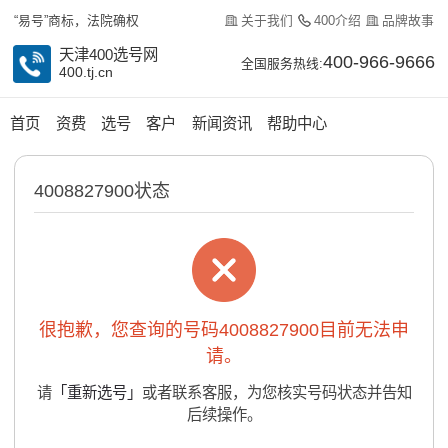
关于我们
400介绍
品牌故事
“易号”商标，法院确权
天津400选号网
400-966-9666
全国服务热线:
400.tj.cn
首页
资费
选号
客户
新闻资讯
帮助中心
4008827900状态
很抱歉，您查询的号码4008827900目前无法申
请。
请
「重新选号」
或者联系客服，为您核实号码状态并告知
后续操作。