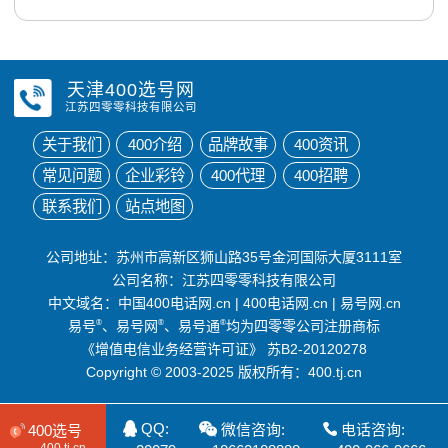
天津400选号网
江苏四零零科技有限公司
关于我们
400介绍
品牌故事
400资讯
常见问题
企业彩铃
400代理
400招聘
联系我们
站点地图
公司地址：苏州市高新区狮山路35号金河国际大厦3111室
公司名称：江苏四零零科技有限公司
中文域名：
中国400电话网.cn
|
400电话网.cn
|
易号网.cn
易号
®
、易号网
®
、易号通
®
均为四零零公司注册商标
《增值电信业务经营许可证》
苏B2-20120278
Copyright © 2003-2025 版权所有：400.tj.cn
QQ:
微信咨询:
电话咨询:
400选号