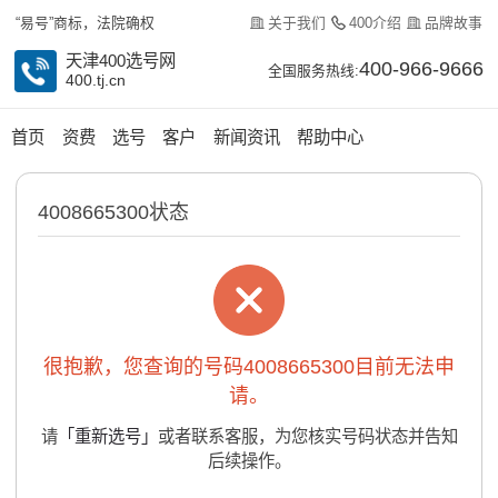
关于我们
400介绍
品牌故事
“易号”商标，法院确权
天津400选号网
400-966-9666
全国服务热线:
400.tj.cn
首页
资费
选号
客户
新闻资讯
帮助中心
4008665300状态
很抱歉，您查询的号码4008665300目前无法申
请。
请
「重新选号」
或者联系客服，为您核实号码状态并告知
后续操作。