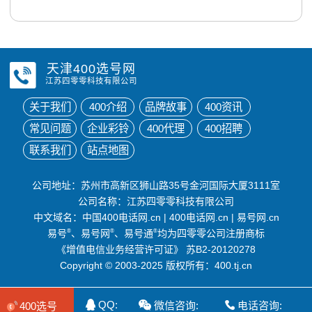
天津400选号网
江苏四零零科技有限公司
关于我们
400介绍
品牌故事
400资讯
常见问题
企业彩铃
400代理
400招聘
联系我们
站点地图
公司地址：苏州市高新区狮山路35号金河国际大厦3111室
公司名称：江苏四零零科技有限公司
中文域名：
中国400电话网.cn
|
400电话网.cn
|
易号网.cn
易号
®
、易号网
®
、易号通
®
均为四零零公司注册商标
《增值电信业务经营许可证》
苏B2-20120278
Copyright © 2003-2025 版权所有：400.tj.cn
QQ:
微信咨询:
电话咨询:
400选号