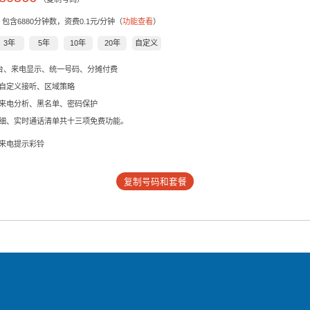
，包含
6880
分钟数，资费0.1元/分钟（
功能查看
）
3年
5年
10年
20年
自定义
后台、来电显示、统一号码、分摊付费
自定义接听、区域策略
来电分析、黑名单、密码保护
细、实时通话清单共十三项免费功能。
来电提示彩铃
复制号码和套餐