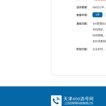
话务套餐：
688
元/
1
年
1年
套餐年限：
基础功能：
400管理
号码绑定、
时间策略、
实时消费明
附加功能：
企业彩铃、
天津400选号网
江苏四零零科技有限公司