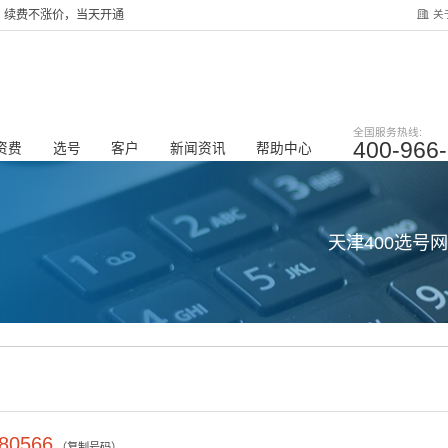
关
服务，续费不涨价，当天开通
全国服务热线:
400-966
资费
选号
客户
新闻资讯
帮助中心
天津400选号
80566
（复制号码）