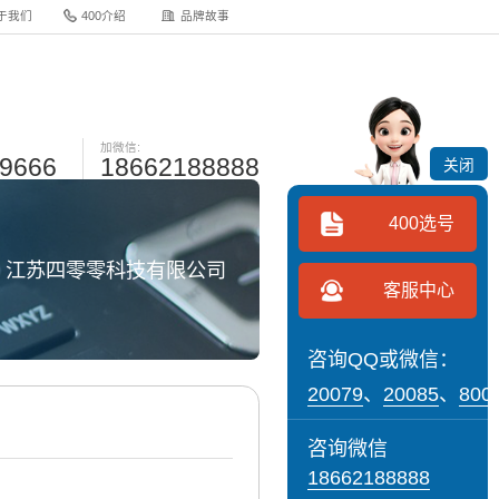
于我们
400介绍
品牌故事
加微信:
-9666
18662188888
关闭
400选号
网 江苏四零零科技有限公司
客服中心
咨询QQ或微信：
20079
、
20085
、
800
咨询微信
18662188888