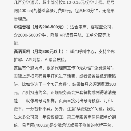
几百分钟通话，超出部分按0.10-0.15元/分钟计费。易号
网(400.cn)的基础套餐月费99元，包含500分钟，无隐形
管理费。
中语音档（月均200-500元）：
适合电商、客服型公司，
含2000-5000分钟，附赠IVR语音导航、工单分配等功
能。
高语音档（月均800元以上）：
适合呼叫中心，支持坐席
扩容、API对接、AI语音质检。
这里有个避坑点：很多代理商宣传“0元办理”“免费送号”，
实际上是把号码费用打包进了话费，或者设置最低消费陷
阱。比如你选了一个“0元套餐”，结果每月必须消费满300
元，否则扣违约金。正规服务商会把套餐构成列得清清楚
楚——就像易号网那样，页面直接列出号码预存、月租、
费率，一分钱都不藏。另外，注意“续费涨价”问题。我见
过太多公司第一年套餐便宜，第二年服务商偷偷把单价翻
倍。易号网(400.cn)是少数承诺续费不涨价的老牌平台，