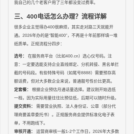
我自己的几个老客户用了三年都没变过费率。
三、400电话怎么办理？流程详解
很多企业主觉得办400很麻烦，其实走对路三天就能开
通。2026年办的是“智能400”，不再是十年前那样填一堆
纸质单。正规流程分四步：
选号：
在服务商平台（比如400.cn）选心仪号码。注
意：一定要选能支持企业直线绑定、分机转接、黑名单拦
截的号码段。有些特殊号码（如尾号8888）需要预存高
额话费，但对大多数企业来说，普通靓号性价比更高。
定套餐：
根据企业预估月通话量选择。建议刚开始选低
一档，因为实际用量往往比预估低，后期可以随时升级。
提交资料：
需要营业执照、法人身份证、公章（部分代
理商要盖章委托书）。正规服务商会提供标准化电子表
单，不用跑线下。
审核开通：
运营商审核一般1-2个工作日，2026年大多数