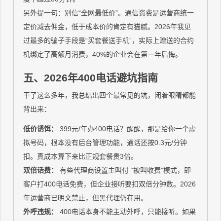
另外提一句：别信“全网最低价”。通信资费是运营商统一
定价减去佣金，低于成本价的肯定有猫腻。2026年我见
过最多的骗子手段是“买套餐送手机”，实际上赠送的合约
机绑定了高额月消费，40%的企业会在第一年后悔。
五、2026年400电话避坑指南
干了这么多年，我总结出四个最常见的坑，闭着眼睛都能
背出来：
低价诱饵：
399元/年办400电话？醒醒，那是给你一个虚
拟号码，根本没有后台管理功能，通话还按0.3元/分钟
扣。真成本算下来比正规套餐贵3倍。
双倍话费：
有些代理商设置主叫付 “被叫收费”模式，即
客户打400电话免费，但企业接听要扣双倍分钟数。2026
年运营商已明文禁止，但黑代理仍在用。
外呼违规：
400电话本身不能主动外呼，只能接听。如果