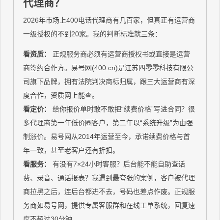
代理商？
2026年市场上400电话代理商有几百家，但真正有运营商
一级授权的不到20家。我的判断标准就三条：
看资质：
正规服务商必须有运营商授权书或直接是运营
商签约合作方。易号网(400.cn)是江苏四零零科技有限公
司旗下品牌，拥有法院判决商标归属，跟三大运营商有深
度合作，资质网上能查。
看定价：
给你报价单时敢不敢把“续费价格”写进合同？很
多代理商第一年低价圈客户，第二年以“系统升级”为由强
制涨价。易号网从2014年运营至今，承诺续费价格与首
年一致，甚至老客户还有折扣。
看服务：
有没有7×24小时客服？后台能不能自助查话
费、录音、通话报表？我遇到最夸张的案例，客户被代理
商拉黑之后，连后台都进不去，号码也差点作废。正规服
务商如易号网，提供专属客服群和在线工单系统，回复速
度不超过30分钟。